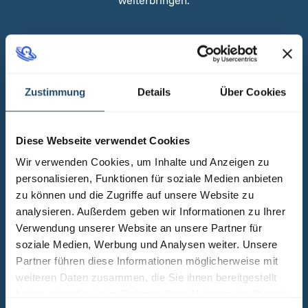
weiterbringen.
Zustimmung
Details
Über Cookies
Der Schlüssel zu deinem Erfolg:
Diese Webseite verwendet Cookies
Kommunikation
Wir verwenden Cookies, um Inhalte und Anzeigen zu
Kommunikation entsteht im Inneren und wirkt
personalisieren, Funktionen für soziale Medien anbieten
im Außen. Du lernst, wofür Kommunikation
zu können und die Zugriffe auf unsere Website zu
eingesetzt werden kann – und welche inneren
analysieren. Außerdem geben wir Informationen zu Ihrer
Faktoren dieses Werkzeug steuern.
Verwendung unserer Website an unsere Partner für
soziale Medien, Werbung und Analysen weiter. Unsere
Gestalte deine Kommunikation bewusst und
Partner führen diese Informationen möglicherweise mit
erreiche deine Ziele klar, empathisch und
weiteren Daten zusammen, die Sie ihnen bereitgestellt
wirksam.
haben oder die sie im Rahmen Ihrer Nutzung der Dienste