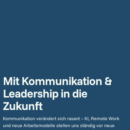
Hast du schon einen Wunschtermin oder eine
Gruppe, die mitkommen möchte? Dann schreib
uns gerne an
info@dein-bildungsurlaub.de
–
vielleicht richten wir speziell für euch einen Kurs
ein.
Mit Kommunikation &
Leadership in die
Zukunft
Kommunikation verändert sich rasant – KI, Remote Work
und neue Arbeitsmodelle stellen uns ständig vor neue