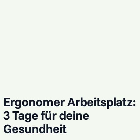
Zeiträume wissen, desto besser können wir die
Kurse gestalten, die wirklich zu dir passen.
Hast du schon einen Wunschtermin oder eine
Gruppe, die mitkommen möchte? Dann schreib
uns gerne an
info@dein-bildungsurlaub.de
–
vielleicht richten wir speziell für euch einen Kurs
ein. 🎉
Ergonomer Arbeitsplatz:
3 Tage für deine
Gesundheit