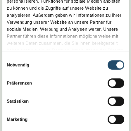
personalisieren, Funktionen für soziale Medien anbieten
zu können und die Zugriffe auf unsere Website zu
Korrigieren & stabilisieren
analysieren. Außerdem geben wir Informationen zu Ihrer
Verwendung unserer Website an unsere Partner für
Gezielte Übungen verbessern Mobilität,
soziale Medien, Werbung und Analysen weiter. Unsere
Haltung und Rumpfstabilität – angepasst an
Partner führen diese Informationen möglicherweise mit
deine körperlichen Bedürfnisse. Du entwickelst
weiteren Daten zusammen, die Sie ihnen bereitgestellt
eine Routine, die zu dir passt.
haben oder die sie im Rahmen Ihrer Nutzung der Dienste
gesammelt haben.
Einwilligungsauswahl
Notwendig
Präferenzen
Mentale Ergonomie & Stress
Digitale Erschöpfung und mentale Belastung
Statistiken
sind heute allgegenwärtig. Du erhältst effektive
Werkzeuge für Achtsamkeit, Fokus und
Marketing
psychische Entlastung.