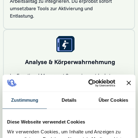
Arbeitsalltag zu integrieren. Du erprobst sofort
umsetzbare Tools zur Aktivierung und
Entlastung.
Analyse & Körperwahrnehmung
Im Functional Movement Screening entdeckst
du deine persönlichen Bewegungsmuster und
Potenziale. Du lernst, Schwächen zu erkennen
und gezielt anzugehen.
Zustimmung
Details
Über Cookies
Diese Webseite verwendet Cookies
Wir verwenden Cookies, um Inhalte und Anzeigen zu