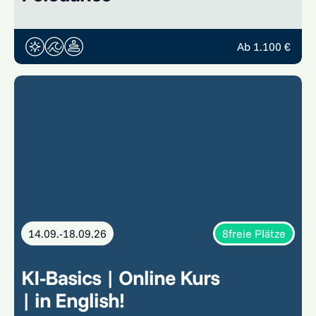
z
t
e
Ab 1.100 €
n
t
d
e
c
k
e
n
14.09.-18.09.26
8
freie Plätze
KI-Basics | Online Kurs
| in English!