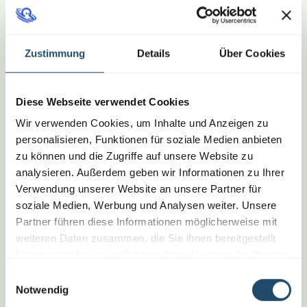
Beste aus beiden Welten herauszuholen.
Zustimmung
Details
Über Cookies
Steuerlich absetzbar 💰
Diese Webseite verwendet Cookies
Die Kosten für deinen Bildungsurlaub kannst
Wir verwenden Cookies, um Inhalte und Anzeigen zu
du in der Regel als Werbungskosten von der
personalisieren, Funktionen für soziale Medien anbieten
Steuer absetzen – oft sogar komplett. Das
zu können und die Zugriffe auf unsere Website zu
bedeutet: Du investierst in dich und
analysieren. Außerdem geben wir Informationen zu Ihrer
bekommst einen Teil der Kosten über deine
Verwendung unserer Website an unsere Partner für
Steuererklärung zurück.
Informiere dich am
soziale Medien, Werbung und Analysen weiter. Unsere
besten bei deinem Steuerberater
, welche
Partner führen diese Informationen möglicherweise mit
Möglichkeiten in deinem Fall bestehen.
weiteren Daten zusammen, die Sie ihnen bereitgestellt
haben oder die sie im Rahmen Ihrer Nutzung der Dienste
gesammelt haben.
Einwilligungsauswahl
Notwendig
Extra bezahlte Freistellung für deine