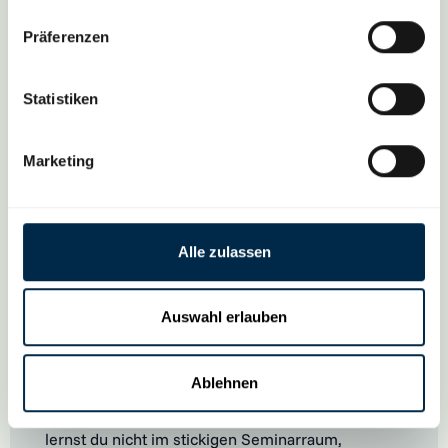
Bildung 🎉
Präferenzen
Bildungsurlaub oder Bildungszeit ist
gesetzlich geregelter Sonderurlaub –
on top
Statistiken
zu deinem regulären Jahresurlaub
. In vielen
Bundesländern stehen dir 5 Tage pro Jahr zu.
Und das Beste: In einigen Ländern kannst du
Marketing
die Tage
ansammeln und ins Folgejahr
mitnehmen
– so sind auch bis zu 10 Tage
Bildungsurlaub am Stück möglich. Ideal für
intensivere Kurse und Reisen ins Ausland.
Alle zulassen
Auswahl erlauben
Mit körperlicher Aktivität deinen
Lernerfolg steigern 🧘
Ablehnen
Ob Surfen, Wandern oder Yoga – bei uns
lernst du nicht im stickigen Seminarraum,